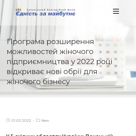
Skip
to
content
Програма розширення
можливостей жіночого
підприємництва у 2022 році
відкриває нові обрії для
жіночого бізнесу
Post
Post
01.02.2022
New
published:
category: