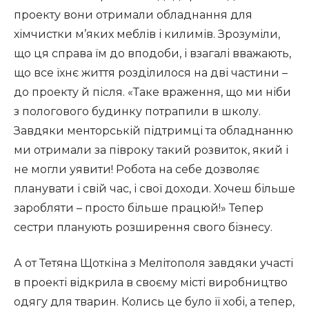
проекту вони отримали обладнання для
хімчистки м’яких меблів і килимів. Зрозуміли,
що ця справа їм до вподоби, і взагалі вважають,
що все їхнє життя розділилося на дві частини –
до проекту й після. «Таке враження, що ми ніби
з пологового будинку потрапили в школу.
Завдяки менторській підтримці та обладнанню
ми отримали за півроку такий розвиток, який і
не могли уявити! Робота на себе дозволяє
планувати і свій час, і свої доходи. Хочеш більше
заробляти – просто більше працюй!» Тепер
сестри планують розширення свого бізнесу.
А от Тетяна Щоткіна з Мелітополя завдяки участі
в проекті відкрила в своєму місті виробництво
одягу для тварин. Колись це було її хобі, а тепер,