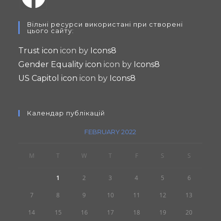
Opens
Вільні ресурси використані при створені
in
цього сайту:
a
Trust icon
icon by
Icons8
new
Gender Equality icon
icon by
Icons8
tab
US Capitol icon
icon by
Icons8
Календар публікацій
FEBRUARY 2022
M
T
W
T
F
S
S
1
2
3
4
5
6
7
8
9
10
11
12
13
14
15
16
17
18
19
20