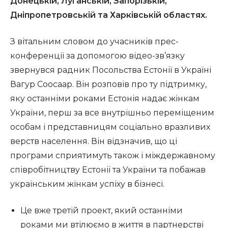
Донецькій, Луганській, Запорізькій,
Дніпропетровській та Харківській областях.
З вітальним словом до учасників прес-
конференції за допомогою відео-зв’язку
звернувся радник Посольства Естонії в Україні
Вагур Соосаар. Він розповів про ту підтримку,
яку останніми роками Естонія надає жінкам
України, перш за все внутрішньо переміщеним
особам і представницям соціально вразливих
верств населення. Він відзначив, що ці
програми сприятимуть також і міждержавному
співробітництву Естонії та України та побажав
українським жінкам успіху в бізнесі.
Це вже третій проект, який останніми
роками ми втілюємо в життя в партнерстві