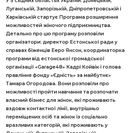
У 5 східних областях України: Донецькій,
Луганській, Запорізькій, Дніпропетровській і
Харківській стартує Програма розширення
можливостей жіночого підприємництва.
Детально про цю програму розповіли
організатори: директор Естонської ради у
справах біженців Ееро Янсон, координаторка
програми від естонської громадської
організації «
Garage
48» Кадрі Койвік і голова
правління фонду «Єдність» за майбутнє»
Тамара Огородова.
Вони розповіли про
можливості пройти навчання та розпочати
власний бізнес для жінок, які проживають
вздовж контактної лінії, внутрішньо
переміщених
осіб та жінок
із соціально
вразливих категорій, які проживають у