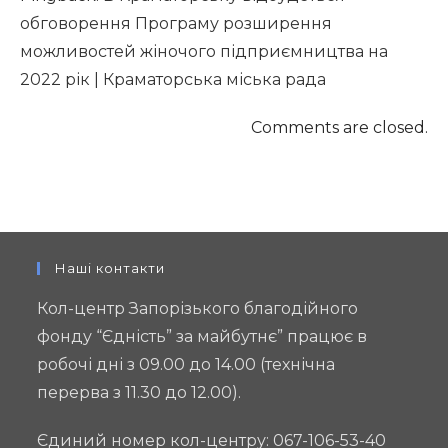
обговорення Програму розширення
можливостей жіночого підприємництва на
2022 рік | Краматорська міська рада
Comments are closed.
Наші контакти
Кол-центр Запорізького благодійного
фонду “Єдність” за майбутнє” працює в
робочі дні з 09.00 до 14.00 (технічна
перерва з 11.30 до 12.00).
Єдиний номер кол-центру: 067-106-53-40