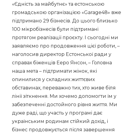
«Єдність за майбутнє» та естонською
громадською організацією «Garage48» вже
підтримано 29 бізнесів. До цього близько
100 мікробізнесів були підтримані
протягом реалізації проєкту. І сьогодні ми
заявляємо про продовження цієї роботи, –
наголосив директор Естонської ради у
справах біженців Ееро Янсон, – Головна
наша мета – підтримати жінок, які
опинилися у складних життєвих
обставинах, переважно тих, хто живе біля
лінії зіткнення. Ми хочемо допомогти їм у
забезпеченні достойного рівня життя. Ми
дуже раді, що участь у програмі дає
українським родинам стійкий дохід, і
бізнес продовжується після завершення