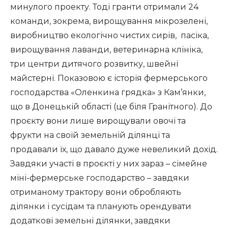
минулого проекту. Тоді гранти отримали 24
команди, зокрема, вирощування мікрозелені,
виробництво екологічно чистих сирів, пасіка,
вирощування лаванди, ветеринарна клініка,
три центри дитячого розвитку, швейні
майстерні. Показовою є історія фермерського
господарства «Оленкина грядка» з Кам’янки,
що в Донецькій області (це біля Гранітного). До
проєкту вони лише вирощували овочі та
фрукти на своїй земельній ділянці та
продавали їх, що давало дуже невеликий дохід.
Завдяки участі в проєкті у них зараз – сімейне
міні-фермерське господарство – завдяки
отриманому трактору вони обробляють
ділянки і сусідам та планують орендувати
додаткові земельні ділянки, завдяки