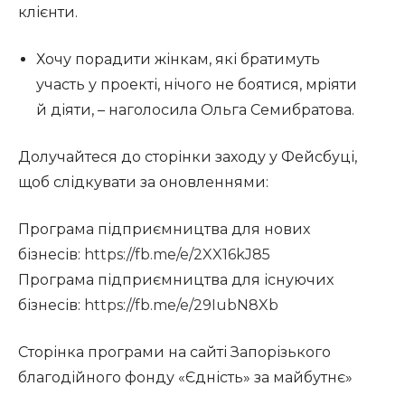
клієнти.
Хочу порадити жінкам, які братимуть
участь у проекті, нічого не боятися, мріяти
й діяти, – наголосила Ольга Семибратова.
Долучайтеся до сторінки заходу у Фейсбуці,
щоб слідкувати за оновленнями:
Програма підприємництва для нових
бізнесів:
https://fb.me/e/2XX16kJ85
Програма підприємництва для існуючих
бізнесів:
https://fb.me/e/29IubN8Xb
Сторінка програми на сайті Запорізького
благодійного фонду «Єдність» за майбутнє»