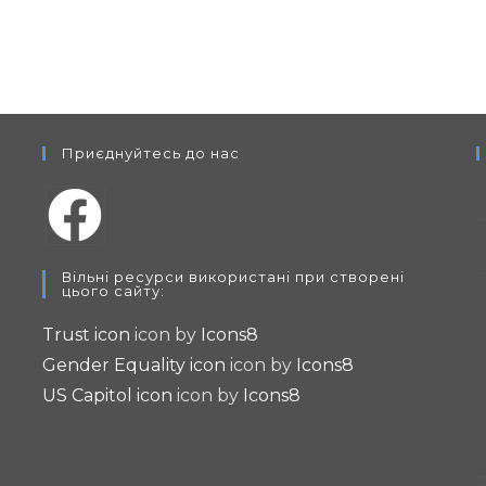
Приєднуйтесь до нас
Opens
Вільні ресурси використані при створені
in
цього сайту:
a
Trust icon
icon by
Icons8
new
Gender Equality icon
icon by
Icons8
tab
US Capitol icon
icon by
Icons8