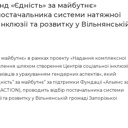
нд «Єдність» за майбутнє»
 постачальника системи натяжної
інклюзії та розвитку у Вільнянські
а майбутнє» в рамках проекту «Надання комплексної
ення шляхом створення Центрів соціальної інклюзі
ахівців з урахуванням гендерних аспектів», який
ість” за майбутнє” за підтримки Фундації «Альянс з
» (ACTION), проводить відбір постачальника системи
ї та розвитку у Вільнянській громаді Запорізької