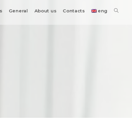
s
General
About us
Contacts
eng