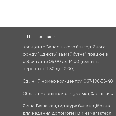
у
Вільнянській
громаді
Запорізької
області
Наші контакти
Кол-центр Запорізького благодійного
фонду “Єдність” за майбутнє” працює в
робочі дні з 09.00 до 14.00 (технічна
перерва з 11.30 до 12.00).
Єдиний номер кол-центру: 067-106-53-40
Області: Чернігівська, Сумська, Харківська
Якщо Ваша кандидатура була відібрана
для надання допомоги і Ви намагаєтеся