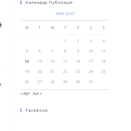
Календар Публікацій
MAY 2025
й
M
T
W
T
F
S
S
1
2
3
4
5
6
7
8
9
10
11
12
13
14
15
16
17
18
ї
19
20
21
22
23
24
25
26
27
28
29
30
31
а
« Apr
Jun »
Facebook