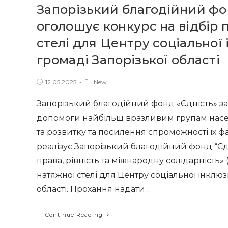
Запорізький благодійний фо
оголошує конкурс на відбір
стелі для Центру соціальної 
громаді Запорізької області
Post
Post
12.05.2025
New
published:
category:
Запорізький благодійний фонд «Єдність» з
допомоги найбільш вразливим групам насел
та розвитку та посилення спроможності їх ф
реалізує Запорізький благодійний фонд “Єдн
права, рівність та міжнародну солідарність
натяжної стелі для Центру соціальної інклюзі
області. Прохання надати…
Запорізький
Continue Reading
благодійний