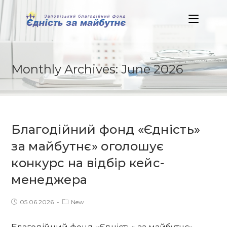
Skip
to
content
Monthly Archives: June 2026
Благодійний фонд «Єдність»
за майбутнє» оголошує
конкурс на відбір кейс-
менеджера
Post
Post
05.06.2026
New
published:
category: