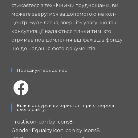
стикаєтеся з технічними труднощами, ви
можете зверутися за допомогою на кол-
центр. Будь ласка, зверніть увагу, що такі
консультації надаються тільки тим, хто
отримав повідомлення від фахівців фонду
що до надання фото документів.
Приєднуйтесь до нас
Opens
Вільні ресурси використані при створені
in
цього сайту:
a
Trust icon
icon by
Icons8
new
Gender Equality icon
icon by
Icons8
tab