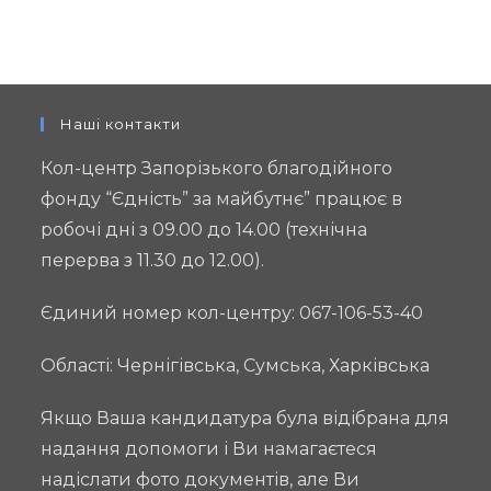
за
майбутнє»
оголошує
конкурс
на
Наші контакти
відбір
Кол-центр Запорізького благодійного
кейс-
фонду “Єдність” за майбутнє” працює в
менеджера
робочі дні з 09.00 до 14.00 (технічна
перерва з 11.30 до 12.00).
Єдиний номер кол-центру: 067-106-53-40
Області: Чернігівська, Сумська, Харківська
Якщо Ваша кандидатура була відібрана для
надання допомоги і Ви намагаєтеся
надіслати фото документів, але Ви