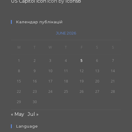
US Capitol icon
icon by
Icons8
Календар публікацій
JUNE 2026
M
T
W
T
F
S
S
1
2
3
4
5
6
7
8
9
10
11
12
13
14
15
16
17
18
19
20
21
22
23
24
25
26
27
28
29
30
« May
Jul »
Language