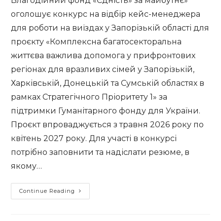
Благодійний фонд «Єдність» за майбутнє»
оголошує конкурс на відбір кейс-менеджера
для роботи на виїздах у Запорізькій області для
проєкту «Комплексна багатосекторальна
життєва важлива допомога у прифронтових
регіонах для вразливих сімей у Запорізькій,
Харківській, Донецькій та Сумській областях в
рамках Стратегічного Пріоритету 1» за
підтримки Гуманітарного фонду для України.
Проєкт впроваджується з травня 2026 року по
квітень 2027 року. Для участі в конкурсі
потрібно заповнити та надіслати резюме, в
якому…
Благодійний
Continue Reading
фонд
«Єдність»