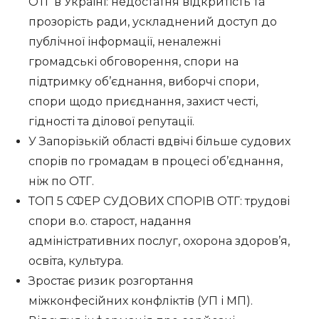
ОТГ в Україні: недостатня відкритість та
прозорість ради, ускладнений доступ до
публічної інформації, неналежні
громадські обговорення, спори на
підтримку об’єднання, виборчі спори,
спори щодо приєднання, захист честі,
гідності та ділової репутації.
У Запорізькій області вдвічі більше судових
спорів по громадам в процесі об’єднання,
ніж по ОТГ.
ТОП 5 СФЕР СУДОВИХ СПОРІВ ОТГ: трудові
спори в.о. старост, надання
адміністративних послуг, охорона здоров’я,
освіта, культура.
Зростає ризик розгортання
міжконфесійних конфліктів (УП і МП).