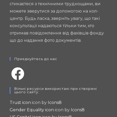
стикаєтеся з технічними труднощами, ви
можете зверутися за допомогою на кол-
центр. Будь ласка, зверніть увагу, що такі
консультації надаються тільки тим, хто
отримав повідомлення від фахівців фонду
що до надання фото документів.
Приєднуйтесь до нас
Opens
Вільні ресурси використані при створені
in
цього сайту:
a
Trust icon
icon by
Icons8
new
Gender Equality icon
icon by
Icons8
tab