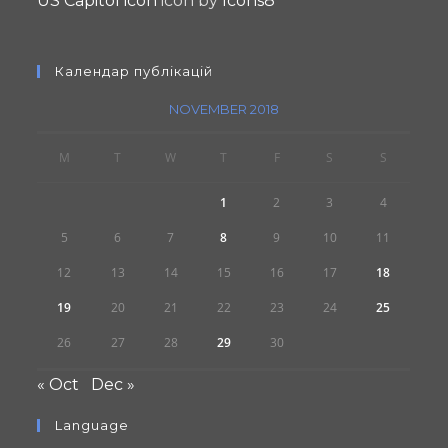
US Capitol icon
icon by
Icons8
Календар публікацій
NOVEMBER 2018
M
T
W
T
F
S
S
1
2
3
4
5
6
7
8
9
10
11
12
13
14
15
16
17
18
19
20
21
22
23
24
25
26
27
28
29
30
« Oct
Dec »
Language