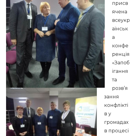
присв
ячена
всеукр
аїнськ
а
конфе
ренція
«Запоб
ігання
та
розв’я
зання
конфлікті
в у
громадах
в процесі