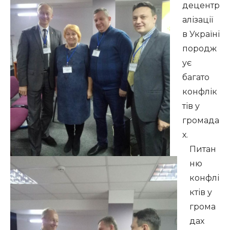
децентр
алізації
в Україні
породж
ує
багато
конфлік
тів у
громада
х.
Питан
ню
конфлі
ктів у
грома
дах