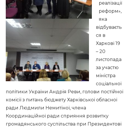
реалізації
реформ»,
яка
відбуваєть
ся в
Харкові 19
– 20
листопада
за участю
міністра
соціальної
політики України Андрія Реви, голови постійної
комісії з питань бюджету Харківської обласної
ради Людмили Немитіної, члена
Координаційної ради сприяння розвитку
громадянського суспільства при Президентові