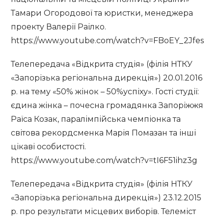
Тамари Огородової та юристки, менеджера
проекту Валерії Раілко.
https://www.youtube.com/watch?v=FBoEY_2Jfes
Телепередача «Відкрита студія» (філія НТКУ
«Запорізька регіональна дирекція») 20.01.2016
р. на тему «50% жінок – 50%успіху». Гості студії:
єдина жінка – почесна громадянка Запоріжжя
Раїса Козак, паралімпійська чемпіонка та
світова рекордсменка Марія Помазан та інші
цікаві особистості.
https://www.youtube.com/watch?v=tI6F51ihz3g
Телепередача «Відкрита студія» (філія НТКУ
«Запорізька регіональна дирекція») 23.12.2015
р. про результати місцевих виборів. Телеміст