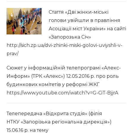
Стаття «Дві
жінки-міські
голови увійшли в правління
Асоціації міст України» на сайті
«Запорозька Січ»
http://sich.zp.ua/dvi-zhinki-miski-golovi-uviyshli-v-
prav/
Сюжет у інформаційній телепрограмі «Алекс-
Информ» (ТРК «Алекс») 12.05.2016 р. про роль
будинкових комітетів у реформі ЖКГ
https://www.youtube.com/watch?v=G-CiT-BjjrA
Телепередача «Відкрита студія» (філія
НТКУ «Запорізька регіональна дирекція»)
15.06.16 р. на тему