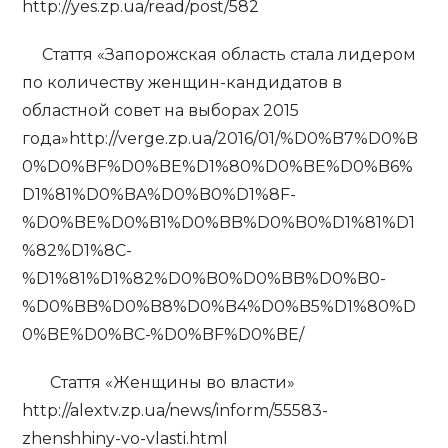
http://yes.zp.ua/read/post/582
Стаття «Запорожская область стала лидером
по количеству женщин-кандидатов в
областной совет на выборах 2015
года»http://verge.zp.ua/2016/01/%D0%B7%D0%B
0%D0%BF%D0%BE%D1%80%D0%BE%D0%B6%
D1%81%D0%BA%D0%B0%D1%8F-
%D0%BE%D0%B1%D0%BB%D0%B0%D1%81%D1
%82%D1%8C-
%D1%81%D1%82%D0%B0%D0%BB%D0%B0-
%D0%BB%D0%B8%D0%B4%D0%B5%D1%80%D
0%BE%D0%BC-%D0%BF%D0%BE/
Стаття «Женщины во власти»
http://alextv.zp.ua/news/inform/55583-
zhenshhiny-vo-vlasti.html