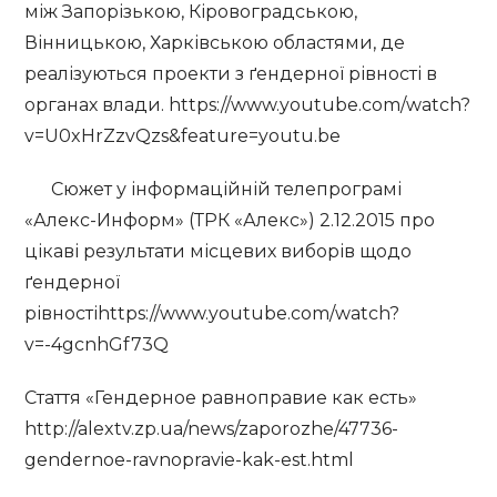
між Запорізькою, Кіровоградською,
Вінницькою, Харківською областями, де
реалізуються проекти з ґендерної рівності в
органах влади. https://www.youtube.com/watch?
v=U0xHrZzvQzs&feature=youtu.be
Сюжет у інформаційній телепрограмі
«Алекс-Информ» (ТРК «Алекс») 2.12.2015 про
цікаві результати місцевих виборів щодо
ґендерної
рівностіhttps://www.youtube.com/watch?
v=-4gcnhGf73Q
Стаття «Гендерное равноправие как есть»
http://alextv.zp.ua/news/zaporozhe/47736-
gendernoe-ravnopravie-kak-est.html