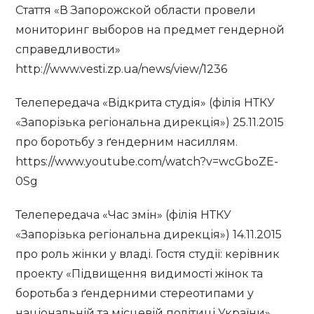
Стаття «В Запорожской области провели
мониторинг выборов на предмет гендерной
справедливости»
http://www.vesti.zp.ua/news/view/1236
Телепередача «Відкрита студія» (філія НТКУ
«Запорізька регіональна дирекція») 25.11.2015
про боротьбу з ґендерним насиллям.
https://www.youtube.com/watch?v=wcGboZE-
0Sg
Телепередача «Час змін» (філія НТКУ
«Запорізька регіональна дирекція») 14.11.2015
про роль жінки у владі. Гостя студії: керівник
проекту «Підвищення видимості жінок та
боротьба з ґендерними стереотипами у
національній та місцевій політиці України»