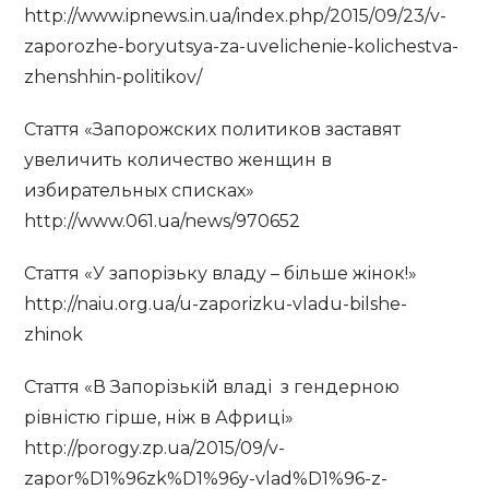
http://www.ipnews.in.ua/index.php/2015/09/23/v-
zaporozhe-boryutsya-za-uvelichenie-kolichestva-
zhenshhin-politikov/
Стаття «Запорожских политиков заставят
увеличить количество женщин в
избирательных списках»
http://www.061.ua/news/970652
Стаття «У запорізьку владу – більше жінок!»
http://naiu.org.ua/u-zaporizku-vladu-bilshe-
zhinok
Стаття «В Запорізькій владі з гендерною
рівністю гірше, ніж в Африці»
http://porogy.zp.ua/2015/09/v-
zapor%D1%96zk%D1%96y-vlad%D1%96-z-