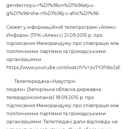
gendernoyu-r%D1%96vn%D1%96styu-
g%D1%96rshe-n%D1%96j-v-afric%D1%96
Сюжет у інформаційній телепрограмі «Алекс-
Информ» (ТРК «Алекс») 21.09.2015 р. про
підписання Меморандуму про співпрацю між
політичними партіями та громадськими
організаціями
https://www.youtube.com/watch?v=zv7YJPdo2sE
Телепередача «Назустріч
людям» (Запорізька обласна державна
телерадіокомпанія) 18.09.2015 р. про
підписання Меморандуму про співпрацю між
політичними партіями та громадськими
організаціями. Телеглядачі дали відповідь на