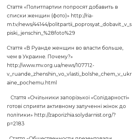
Стаття «Политпартии попросят добавить в
списки женщин (фото)» http://ria-
m.tv/news/44144/politpartii_poprosyat_dobavit_v_s
piski_jenschin_%28foto%29
Стаття «В Руанде женщин во власти больше,
чем в Украине. Почему?»
http://www.mv.org.ua/news/107712-
v_ruande_zhenshin_vo_vlasti_bolshe_chem_v_ukr
aine_pochemu.html
Стаття «Очільники запорізької «Солідарності»
готові сприяти активному залученні жінок до
політики» http://zaporizhia.solydarnist.org/?
p=2183
Стаття «Общественности презентовали