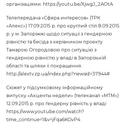
організаціями. https://youtu.be/XjwgJ_2AOtA
Телепередача «Сфера интересов» (ТРК
«Алекс») 17.09.2015 р. про круглий стіл 8.09.2015
р. у м. Запоріжжі щодо ситуації з гендерною
рівністю та бесіда з керівником проекту
Тамарою Огородовою про ситуацію з
гендерною рівністю у владі в Запорізькій
області та шляхи її покращення.
http://alextv.zp.ua/index.php?newsid=37944#
Сюжет у підсумковому інформаційному
випуску «Акценты недели» (телеканал «МТМ»)
12.09.2015 р. про ґендерну рівність у владі
https://www.youtube.com/watch?
time_continue=1&v=jFqa6KCivP4