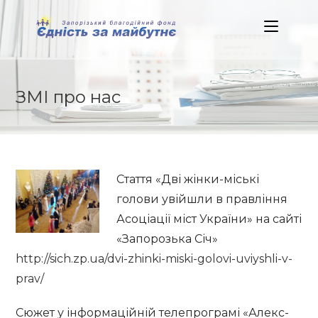
Skip
to
content
ЗМІ про нас
Стаття «Дві
жінки-міські
голови увійшли в правління
Асоціації міст України» на сайті
«Запорозька Січ»
http://sich.zp.ua/dvi-zhinki-miski-golovi-uviyshli-v-
prav/
Сюжет у інформаційній телепрограмі «Алекс-