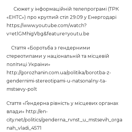
Сюжет у інформаційній телепрограмі (ТРК
«ЕНТС») про круглий стіл 29.09 у Енергодарі
https://www.youtube.com/watch?
v=etlGMhigVbg&feature=youtu.be
Стаття «Боротьба з гендерними
стереотипами у національній та місцевій
політиці України»
http://gorozhanin.com.ua/politika/borotba-z-
gendernimi-stereotipami-u-natsonalny-ta-
mstsevy-polt
Стаття «Ґендерна рівність у місцевих органах
влади» http://en-
city.net/politics/genderna_rvnst_u_mstsevih_orga
nah_vladi_4571