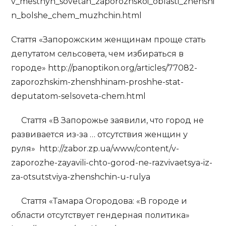
v_mestnyh_sovetah_zaporozhskoi_oblasti_zhenshi
n_bolshe_chem_muzhchin.html
Стаття «Запорожским женщинам проще стать
депутатом сельсовета, чем избираться в
городе» http://panoptikon.org/articles/77082-
zaporozhskim-zhenshhinam-proshhe-stat-
deputatom-selsoveta-chem.html
Стаття «В Запорожье заявили, что город не
развивается из-за … отсутствия женщин у
руля» http://zabor.zp.ua/www/content/v-
zaporozhe-zayavili-chto-gorod-ne-razvivaetsya-iz-
za-otsutstviya-zhenshchin-u-rulya
Стаття «Тамара Огородова: «В городе и
области отсутствует гендерная политика»