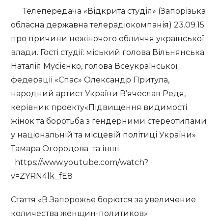
Телепередача «Відкрита студія» (Запорізька
обласна державна телерадіокомпанія) 23.09.15
про причини нежіночого обличчя української
влади. Гості студії: міський голова Вільнянська
Наталія Мусієнко, голова Всеукраїнської
федерації «Спас» Олександр Притула,
народний артист України В’ячеслав Редя,
керівник проекту«Підвищення видимості
жінок та боротьба з ґендерними стереотипами
у національній та місцевій політиці України»
Тамара Огородова та інші
https://www.youtube.com/watch?
v=ZYRN4lk_fE8
Стаття «В Запорожье борются за увеличение
количества женщин-политиков»