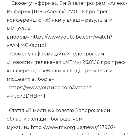
Сюжет у інформаційній телепрограмі «Алекс-
Информ» (ТРК «Алекс») 27.01.16 про прес-
конференцію «Жінки у владі – результати
місцевих
виборів» https://www.youtube.com/watch?
v=ANjMCKabupI
Сюжет у інформаційній телепрограмі
«Новости» (телеканал «МТМ») 26.01.16 про прес-
конференцію «Жінки у владі – результати
місцевих виборів»
https://www.youtube.com/watch?
v=rtb73DHBnnI
Стаття «В местных советах Запорожской
области женщин больше, чем
мужчин» http://www.mv.org.ua/news/117902-