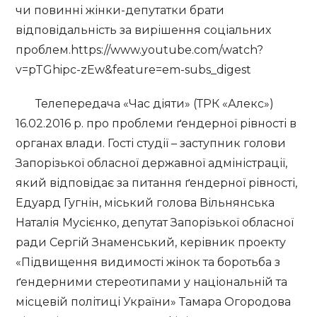
чи повинні жінки-депутатки брати
відповідальність за вирішення соціальних
проблем.https://www.youtube.com/watch?
v=pTGhipc-zEw&feature=em-subs_digest
Телепередача «Час діяти» (ТРК «Алекс»)
16.02.2016 р. про проблеми ґендерної рівності в
органах влади. Гості студії – заступник голови
Запорізької обласної державної адміністрації,
який відповідає за питання ґендерної рівності,
Едуард Гугнін, міський голова Вільнянська
Наталія Мусієнко, депутат Запорізької обласної
ради Сергій Знаменський, керівник проекту
«Підвищення видимості жінок та боротьба з
ґендерними стереотипами у національній та
місцевій політиці України» Тамара Огородова