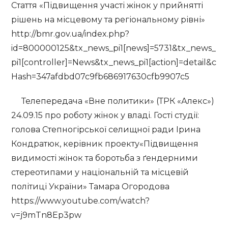
Стаття «Підвищення участі жінок у прийнятті
рішень на місцевому та регіональному рівні»
http://bmr.gov.ua/index.php?
id=800000125&tx_news_pi1[news]=5731&tx_news_
pi1[controller]=News&tx_news_pi1[action]=detail&c
Hash=347afdbd07c9fb686917630cfb9907c5
Телепередача «Вне политики» (ТРК «Алекс»)
24.09.15 про роботу жінок у владі. Гості студії:
голова Степногірської селищної ради Ірина
Кондратюк, керівник проекту«Підвищення
видимості жінок та боротьба з ґендерними
стереотипами у національній та місцевій
політиці України» Тамара Огородова
https://www.youtube.com/watch?
v=j9mTn8Ep3pw