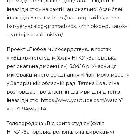
громадськості, жінок-депутаток і людей з
інвалідністю» на сайті Національної Асамблеї
інвалідів України
http://naiu.org.ua/dolayemo-
bar-yery-dialog-gromadskosti-zhinok-deputatok-
i-lyudej-z-invalidnistyu/
Проект «Любов милосердствує» в гостях
у «Відкритої студії» (філія НТКУ «Запорізька
регіональна дирекція») 6.04.16 р. Учасниця
міжфракційного об’єднання «Рівні можливості»
у Запорізькій обласній раді Тетяна Ковиліна
розповідає про власні ініціативи для дітей з
інвалідністю. https://www.youtube.com/watch?
v=uZF945sR2TA
Телепередача «Відкрита студія» (філія
НТКУ «Запорізька регіональна дирекція»)