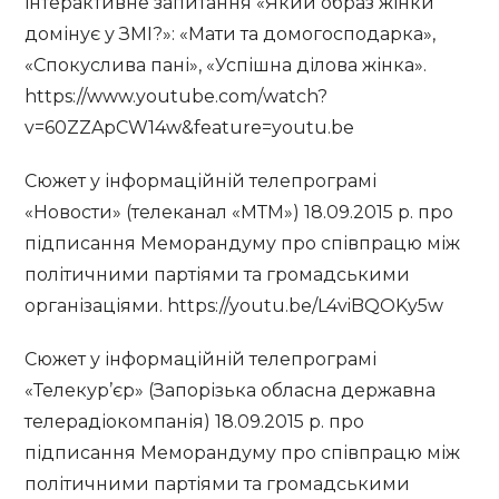
інтерактивне запитання «Який образ жінки
домінує у ЗМІ?»: «Мати та домогосподарка»,
«Спокуслива пані», «Успішна ділова жінка».
https://www.youtube.com/watch?
v=60ZZApCW14w&feature=youtu.be
Сюжет у інформаційній телепрограмі
«Новости» (телеканал «МТМ») 18.09.2015 р. про
підписання Меморандуму про співпрацю між
політичними партіями та громадськими
організаціями. https://youtu.be/L4viBQOKy5w
Сюжет у інформаційній телепрограмі
«Телекур’єр» (Запорізька обласна державна
телерадіокомпанія) 18.09.2015 р. про
підписання Меморандуму про співпрацю між
політичними партіями та громадськими