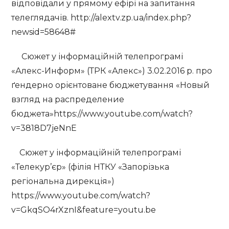
відповідали у прямому ефірі на запитання
телеглядачів. http://alextv.zp.ua/index.php?
newsid=58648#
Сюжет у інформаційній телепрограмі
«Алекс-Информ» (ТРК «Алекс») 3.02.2016 р. про
ґендерно орієнтоване бюджетування «Новый
взгляд на распределение
бюджета»https://www.youtube.com/watch?
v=3818D7jeNnE
Сюжет у інформаційній телепрограмі
«Телекур’єр» (філія НТКУ «Запорізька
регіональна дирекція»)
https://www.youtube.com/watch?
v=GkqSO4rXznI&feature=youtu.be