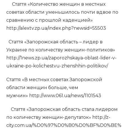
Стаття «Количество женщин в местных
советах области уменьшилось почти вдвое по
сравнению с прошлой каденцией»
http://alextv.zp.ua/index.php?newsid=55503
Стаття «Запорожская область – лидер в
Украине по количеству женщин-политиков»
http://1news.zp.ua/zaporozhskaya-oblast-lider-v-
ukraine-po-kolichestvu-zhenshhin-politikov/
Стаття «В местных советах Запорожской
области женщин больше, чем
мужчин» http://www.061.ua/news/1101543
Стаття «Запорожская область стала лидером
по количеству женщин-депутаток» http://z-
city.com.ua/%D0%97%D0%B0%D0%BF%D0%BE%