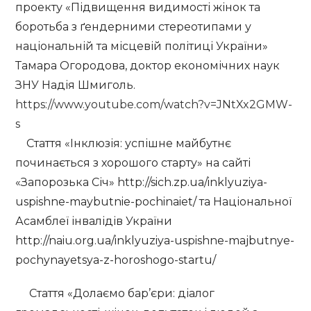
проекту «Підвищення видимості жінок та
боротьба з ґендерними стереотипами у
національній та місцевій політиці України»
Тамара Огородова, доктор економічних наук
ЗНУ Надія Шмиголь.
https://www.youtube.com/watch?v=JNtXx2GMW-
s
Стаття «Інклюзія: успішне майбутнє
починається з хорошого старту» на сайті
«Запорозька Січ» http://sich.zp.ua/inklyuziya-
uspishne-maybutnie-pochinaiet/ та Національної
Асамблеї інвалідів України
http://naiu.org.ua/inklyuziya-uspishne-majbutnye-
pochynayetsya-z-horoshogo-startu/
Стаття «Долаємо бар’єри: діалог