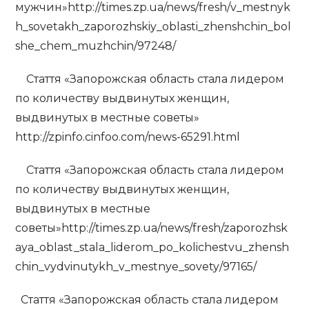
мужчин»http://times.zp.ua/news/fresh/v_mestnyk
h_sovetakh_zaporozhskiy_oblasti_zhenshchin_bol
she_chem_muzhchin/97248/
Стаття «Запорожская область стала лидером
по количеству выдвинутых женщин,
выдвинутых в местные советы»
http://zpinfo.cinfoo.com/news-65291.html
Стаття «Запорожская область стала лидером
по количеству выдвинутых женщин,
выдвинутых в местные
советы»http://times.zp.ua/news/fresh/zaporozhsk
aya_oblast_stala_liderom_po_kolichestvu_zhensh
chin_vydvinutykh_v_mestnye_sovety/97165/
Стаття «Запорожская область стала лидером