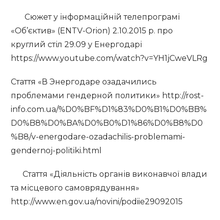
Сюжет у інформаційній телепрограмі
«Об’єктив» (ENTV-Orion) 2.10.2015 р. про
круглий стіл 29.09 у Енергодарі
https://www.youtube.com/watch?v=YH1jCweVLRg
Стаття «В Энергодаре озадачились
проблемами гендерной политики» http://rost-
info.com.ua/%D0%BF%D1%83%D0%B1%D0%BB%
D0%B8%D0%BA%D0%B0%D1%86%D0%B8%D0
%B8/v-energodare-ozadachilis-problemami-
gendernoj-politiki.html
Стаття «Діяльність органів виконавчої влади
та місцевого самоврядування»
http://www.en.gov.ua/novini/podiie29092015