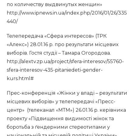
по количеству выдвинутых женщин»
http://www.ipnews.in.ua/index.php/2016/01/26/335
440/
Телепередача «Сфера интересов» (ТРК
«Алекс») 28.01.16 р. про результати місцевих
виборів. Гостя студії – Тамара Огородова.
http://alextv.zp.ua/project/sfera-interesov/55760-
sfera-interesov-435-pitaniedeti-gender-
kurs.html#
Прес-конференція «Жінки у владі – результати
місцевих виборів» у телепередачі «Пресс-
центр» (телеканал «МТМ») 26.01.16 р. керівника
проекту «Підвищення видимості жінок та
боротьба з ґендерними стереотипами у
національній та місцевій політиці України»