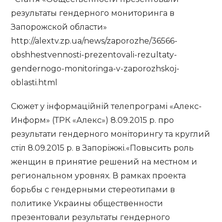
результаты гендерного мониторинга в
Запорожской области»
http://alextv.zp.ua/news/zaporozhe/36566-
obshhestvennosti-prezentovali-rezultaty-
gendernogo-monitoringa-v-zaporozhskoj-
oblasti.html
Сюжет у інформаційній телепрограмі «Алекс-
Информ» (ТРК «Алекс») 8.09.2015 р. про
результати гендерного моніторингу та круглий
стіл 8.09.2015 р. в Запоріжжі.«Повысить роль
женщин в принятие решений на местном и
региональном уровнях. В рамках проекта
борьбы с гендерными стереотипами в
политике Украины общественности
презентовали результаты гендерного