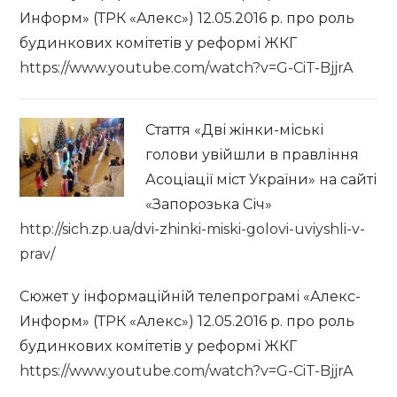
Информ» (ТРК «Алекс») 12.05.2016 р. про роль
будинкових комітетів у реформі ЖКГ
https://www.youtube.com/watch?v=G-CiT-BjjrA
Стаття «Дві
жінки-міські
голови увійшли в правління
Асоціації міст України» на сайті
«Запорозька Січ»
http://sich.zp.ua/dvi-zhinki-miski-golovi-uviyshli-v-
prav/
Сюжет у інформаційній телепрограмі «Алекс-
Информ» (ТРК «Алекс») 12.05.2016 р. про роль
будинкових комітетів у реформі ЖКГ
https://www.youtube.com/watch?v=G-CiT-BjjrA