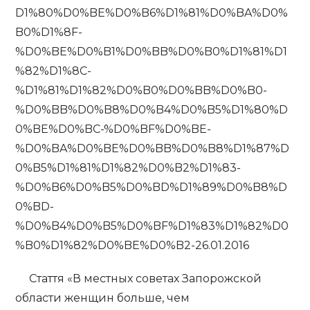
D1%80%D0%BE%D0%B6%D1%81%D0%BA%D0%
B0%D1%8F-
%D0%BE%D0%B1%D0%BB%D0%B0%D1%81%D1
%82%D1%8C-
%D1%81%D1%82%D0%B0%D0%BB%D0%B0-
%D0%BB%D0%B8%D0%B4%D0%B5%D1%80%D
0%BE%D0%BC-%D0%BF%D0%BE-
%D0%BA%D0%BE%D0%BB%D0%B8%D1%87%D
0%B5%D1%81%D1%82%D0%B2%D1%83-
%D0%B6%D0%B5%D0%BD%D1%89%D0%B8%D
0%BD-
%D0%B4%D0%B5%D0%BF%D1%83%D1%82%D0
%B0%D1%82%D0%BE%D0%B2-26.01.2016
Стаття «В местных советах Запорожской
области женщин больше, чем