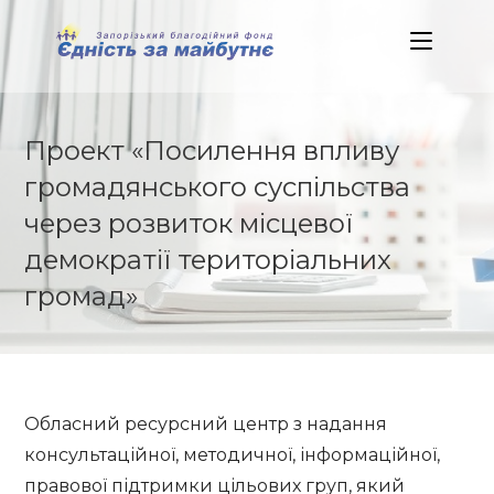
Skip
to
content
Проект «Посилення впливу
громадянського суспільства
через розвиток місцевої
демократії територіальних
громад»
Обласний ресурсний центр з надання
консультаційної, методичної, інформаційної,
правової підтримки цільових груп, який