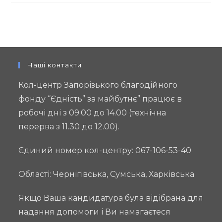
серед
депутатів
в
обласних
радах
Наші контакти
Кол-центр Запорізького благодійного
фонду “Єдність” за майбутнє” працює в
робочі дні з 09.00 до 14.00 (технічна
перерва з 11.30 до 12.00).
Єдиний номер кол-центру: 067-106-53-40
Області: Чернігівська, Сумська, Харківська
Якщо Ваша кандидатура була відібрана для
надання допомоги і Ви намагаєтеся