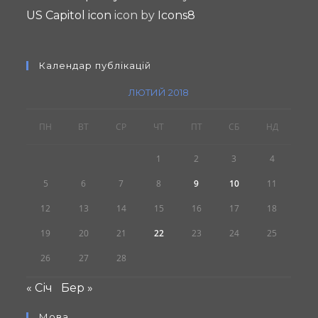
US Capitol icon
icon by
Icons8
Календар публікацій
ЛЮТИЙ 2018
ПН
ВТ
СР
ЧТ
ПТ
СБ
НД
1
2
3
4
5
6
7
8
9
10
11
12
13
14
15
16
17
18
19
20
21
22
23
24
25
26
27
28
« Січ
Бер »
Мова