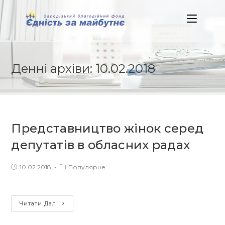
Skip
to
content
Денні архіви: 10.02.2018
Представництво жінок серед
депутатів в обласних радах
Post
Post
10.02.2018
Популярне
published:
category:
Представництво
Читати Далі
жінок