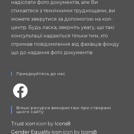
надіслати фото документів, але Ви
стикаєтеся з технічними труднощами, ви
можете зверутися за допомогою на кол-
центр. Будь ласка, зверніть увагу, що такі
консультації надаються тільки тим, хто
отримав повідомлення від фахівців фонду
що до надання фото документів.
Приєднуйтесь до нас
Opens
Вільні ресурси використані при створені
in
цього сайту:
a
Trust icon
icon by
Icons8
new
Gender Equality icon
icon by
Icons8
tab