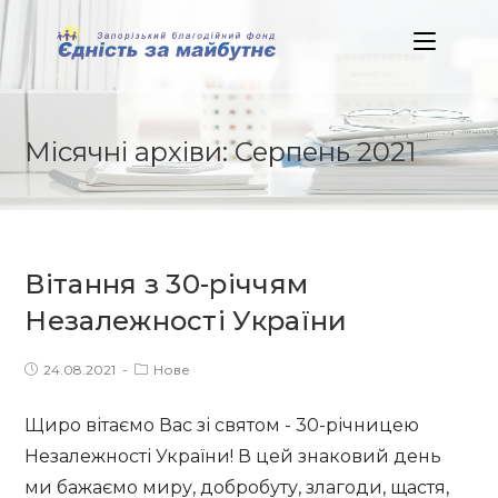
Skip
to
content
Місячні архіви: Серпень 2021
Вітання з 30-річчям
Незалежності України
Post
Post
24.08.2021
Нове
published:
category:
Щиро вітаємо Вас зі святом - 30-річницею
Незалежності України! В цей знаковий день
ми бажаємо миру, добробуту, злагоди, щастя,