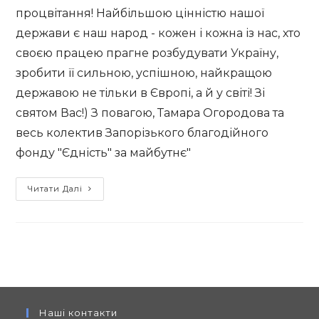
процвітання! Найбільшою цінністю нашої
держави є наш народ - кожен і кожна із нас, хто
своєю працею прагне розбудувати Україну,
зробити її сильною, успішною, найкращою
державою не тільки в Європі, а й у світі! Зі
святом Вас!) З повагою, Тамара Огородова та
весь колектив Запорізького благодійного
фонду "Єдність" за майбутнє"
Вітання
Читати Далі
з
30-
річчям
Незалежності
України
Наші контакти