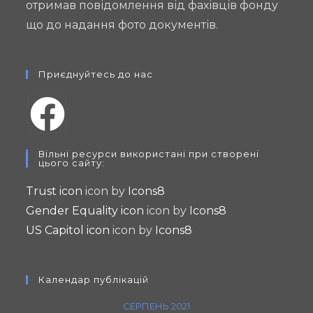
отримав повідомлення від фахівців фонду
що до надання фото документів.
Приєднуйтесь до нас
Opens
Вільні ресурси використані при створені
in
цього сайту:
a
Trust icon
icon by
Icons8
new
Gender Equality icon
icon by
Icons8
tab
US Capitol icon
icon by
Icons8
Календар публікацій
СЕРПЕНЬ 2021