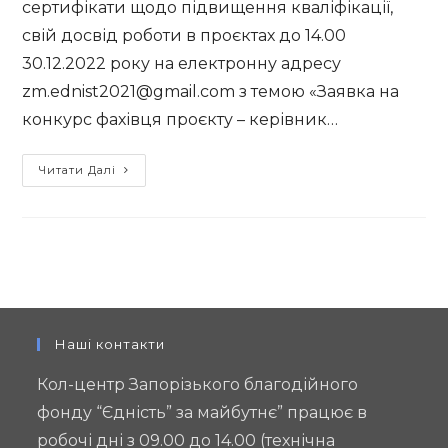
сертифікати щодо підвищення кваліфікації,
свій досвід роботи в проєктах до 14.00
30.12.2022 року на електронну адресу
zm.ednist2021@gmail.com з темою «Заявка на
конкурс фахівця проєкту – керівник…
Благодійний
Читати Далі
фонд
«Єдність»
за
майбутнє»
оголошує
конкурс
на
Наші контакти
відбір
Кол-центр Запорізького благодійного
керівника
фонду “Єдність” за майбутнє” працює в
проєкту
робочі дні з 09.00 до 14.00 (технічна
«Підтримка