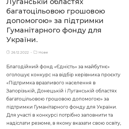
Луганській областях
багатоцільовою грошовою
допомогою» за підтримки
Гуманітарного фонду для
України.
Post
Post
26.12.2022
Нове
published:
category:
Благодійний фонд «Єдність» за майбутнє»
оголошує конкурс на відбір керівника проєкту
«Підтримка вразливого населення в
Запорізькій, Донецькій і Луганській областях
багатоцільовою грошовою допомогою» за
підтримки Гуманітарного фонду для України.
Для участі в конкурсі потрібно заповнити та
надіслати резюме, в якому вказати свою освіту,