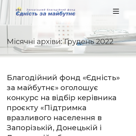
Skip
to
content
Місячні архіви: Грудень 2022
Благодійний фонд «Єдність»
за майбутнє» оголошує
конкурс на відбір керівника
проєкту «Підтримка
вразливого населення в
Запорізькій, Донецькій і