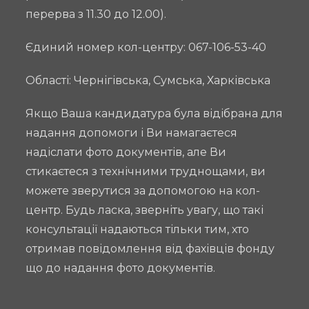
вразливого
перерва з 11.30 до 12.00).
населення
в
Єдиний номер кол-центру: 067-106-53-40
Запорізькій,
Області: Чернігівська, Сумська, Харківська
Донецькій
і
Якщо Ваша кандидатура була відібрана для
Луганській
надання допомоги і Ви намагаєтеся
областях
багатоцільовою
надіслати фото документів, але Ви
грошовою
стикаєтеся з технічними труднощами, ви
допомогою»
можете зверутися за допомогою на кол-
за
центр. Будь ласка, зверніть увагу, що такі
підтримки
консультації надаються тільки тим, хто
Гуманітарного
отримав повідомлення від фахівців фонду
фонду
що до надання фото документів.
для
України.