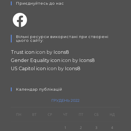
Приєднуйтесь до нас
Opens
Вільні ресурси використані при створені
in
цього сайту:
a
Trust icon
icon by
Icons8
new
Gender Equality icon
icon by
Icons8
tab
US Capitol icon
icon by
Icons8
Календар публікацій
ГРУДЕНЬ 2022
ПН
ВТ
СР
ЧТ
ПТ
СБ
НД
1
2
3
4