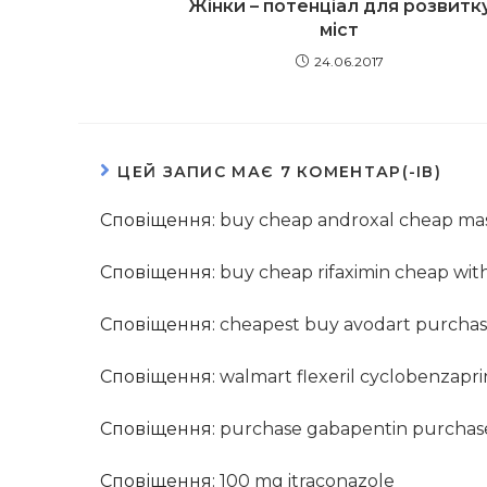
Жінки – потенціал для розвитк
міст
24.06.2017
ЦЕЙ ЗАПИС МАЄ 7 КОМЕНТАР(-ІВ)
Сповіщення:
buy cheap androxal cheap ma
Сповіщення:
buy cheap rifaximin cheap with
Сповіщення:
cheapest buy avodart purchase
Сповіщення:
walmart flexeril cyclobenzapri
Сповіщення:
purchase gabapentin purchas
Сповіщення:
100 mg itraconazole