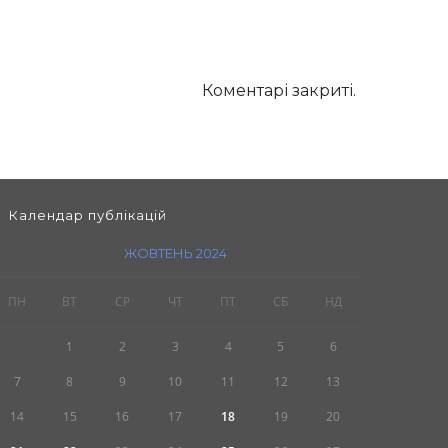
Коментарі закриті.
Календар публікацій
ЖОВТЕНЬ 2024
ПН
ВТ
СР
ЧТ
ПТ
СБ
НД
1
2
3
4
5
6
7
8
9
10
11
12
13
14
15
16
17
18
19
20