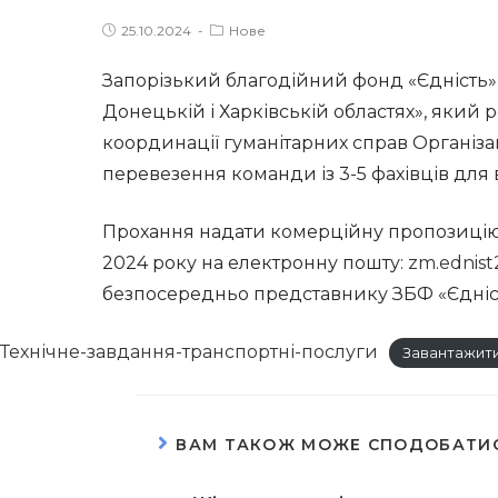
Post
Post
25.10.2024
Нове
published:
category:
Запорізький благодійний фонд «Єдність» 
Донецькій і Харківській областях», який 
координації гуманітарних справ Організа
перевезення команди із 3-5 фахівців для в
Прохання надати комерційну пропозицію з
2024 року на електронну пошту:
zm.ednis
безпосередньо представнику ЗБФ «Єдніст
Технічне-завдання-транспортні-послуги
Завантажит
ВАМ ТАКОЖ МОЖЕ СПОДОБАТИ