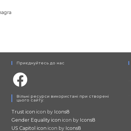
magra
Приєднуйтесь до нас
Opens
Вільні ресурси використані при створені
in
цього сайту:
a
Trust icon
icon by
Icons8
new
Gender Equality icon
icon by
Icons8
tab
US Capitol icon
icon by
Icons8