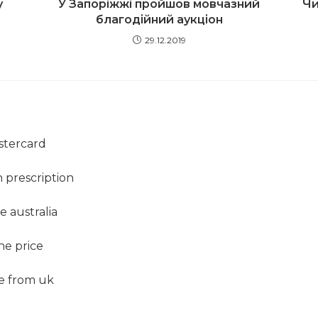
у
У Запоріжжі пройшов мовчазний
Чи
благодійний аукціон
29.12.2019
stercard
 prescription
 australia
ne price
e from uk