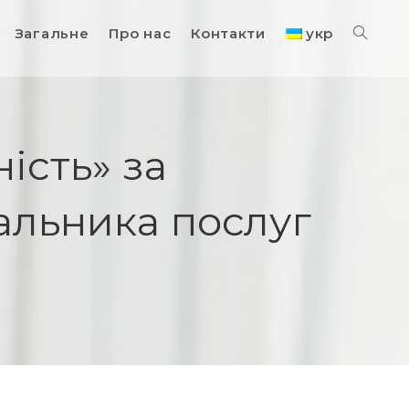
Загальне
Про нас
Контакти
укр
ість» за
альника послуг