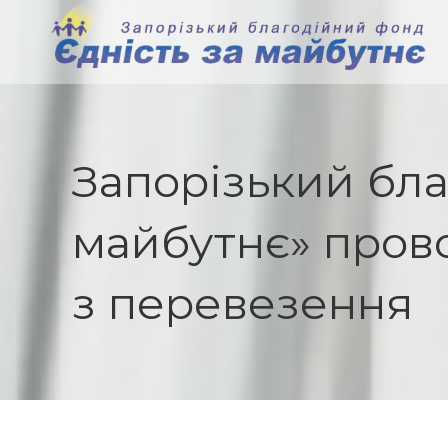
Skip
to
content
Запорізький бла
майбутнє» прово
з перевезення