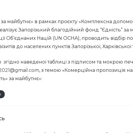
за майбутнє» в рамках проєкту «Комплексна допомога
реалізує Запорізький благодійний фонд “Єдність” за 
ції Об’єднаних Націй (UN OCHA), проводить відбір п
ізитів до населених пунктів Запорізької, Харківської
гідно наведеної таблиці з підписом та мокрою печа
t2021@gmail.com
, з темою «Комерційна пропозиція на з
ь» за майбутнє»:
и
СЬ