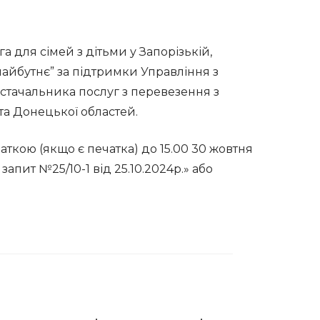
 для сімей з дітьми у Запорізькій,
майбутнє” за підтримки Управління з
остачальника послуг з перевезення з
 та Донецької областей.
ткою (якщо є печатка) до 15.00 30 жовтня
апит №25/10-1 від 25.10.2024р.» або