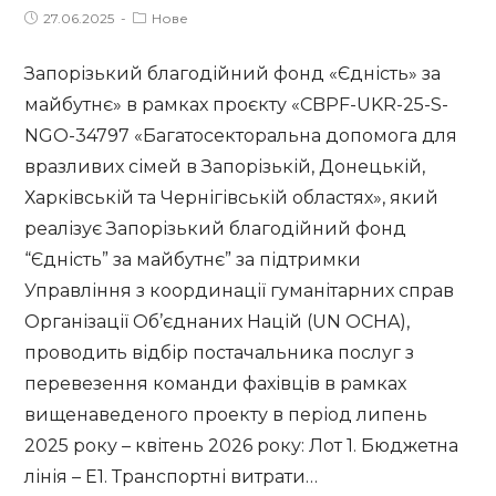
Post
Post
27.06.2025
Нове
published:
category:
Запорізький благодійний фонд «Єдність» за
майбутнє» в рамках проєкту «CBPF-UKR-25-S-
NGO-34797 «Багатосекторальна допомога для
вразливих сімей в Запорізькій, Донецькій,
Харківській та Чернігівській областях», який
реалізує Запорізький благодійний фонд
“Єдність” за майбутнє” за підтримки
Управління з координації гуманітарних справ
Організації Об’єднаних Націй (UN OCHA),
проводить відбір постачальника послуг з
перевезення команди фахівців в рамках
вищенаведеного проекту в період липень
2025 року – квітень 2026 року: Лот 1. Бюджетна
лінія – Е1. Транспортні витрати…