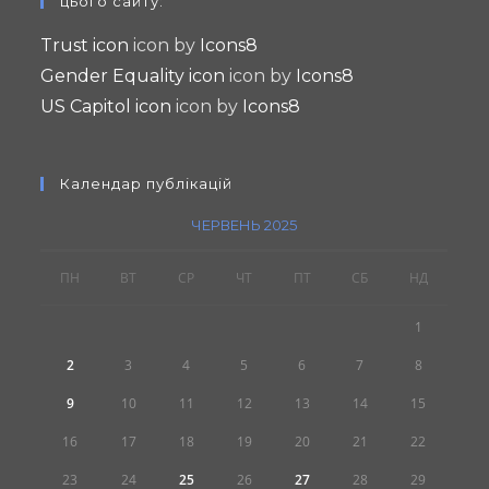
цього сайту:
a
Trust icon
icon by
Icons8
new
Gender Equality icon
icon by
Icons8
tab
US Capitol icon
icon by
Icons8
Календар публікацій
ЧЕРВЕНЬ 2025
ПН
ВТ
СР
ЧТ
ПТ
СБ
НД
1
2
3
4
5
6
7
8
9
10
11
12
13
14
15
16
17
18
19
20
21
22
23
24
25
26
27
28
29