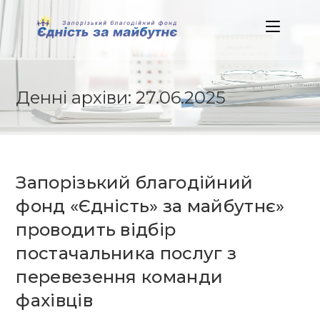
Skip
to
content
Денні архіви: 27.06.2025
Запорізький благодійний
фонд «Єдність» за майбутнє»
проводить відбір
постачальника послуг з
перевезення команди
фахівців