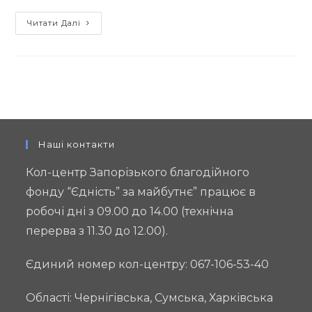
Запорізький
Читати Далі
благодійний
фонд
«Єдність»
за
майбутнє»
проводить
відбір
Наші контакти
постачальника
Кол-центр Запорізького благодійного
послуг
фонду “Єдність” за майбутнє” працює в
з
робочі дні з 09.00 до 14.00 (технічна
перевезення
команди
перерва з 11.30 до 12.00).
фахівців
Єдиний номер кол-центру: 067-106-53-40
Області: Чернігівська, Сумська, Харківська