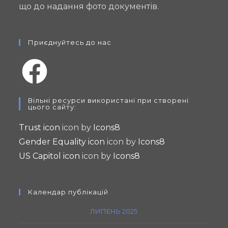
що до надання фото документів.
Приєднуйтесь до нас
Opens
Вільні ресурси використані при створені
in
цього сайту:
a
Trust icon
icon by
Icons8
new
Gender Equality icon
icon by
Icons8
tab
US Capitol icon
icon by
Icons8
Календар публікацій
ЛИПЕНЬ 2025