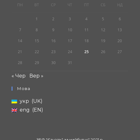
ПН
ВТ
СР
ЧТ
ПТ
СБ
НД
1
2
3
4
5
6
7
8
9
10
11
12
13
14
15
16
17
18
19
20
21
22
23
24
25
26
27
28
29
30
31
« Чер
Вер »
Мова
укр
UK
eng
EN
ЗБФ "Єдність" за майбутнє" 2021 р.