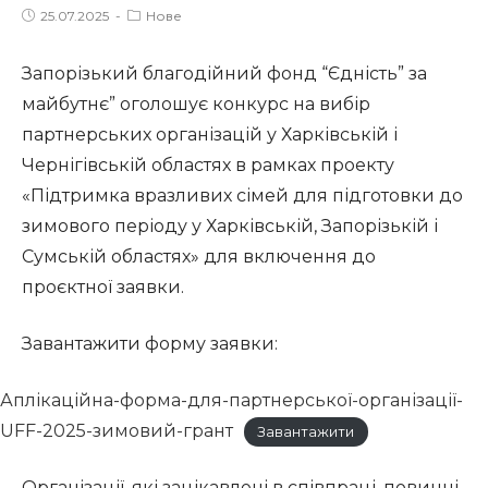
Post
Post
25.07.2025
Нове
published:
category:
Запорізький благодійний фонд “Єдність” за
майбутнє” оголошує конкурс на вибір
партнерських організацій у Харківській і
Чернігівській областях в рамках проекту
«Підтримка вразливих сімей для підготовки до
зимового періоду у Харківській, Запорізькій і
Сумській областях» для включення до
проєктної заявки.
Завантажити форму заявки:
Аплікаційна-форма-для-партнерської-організації-
UFF-2025-зимовий-грант
Завантажити
Організації, які зацікавлені в співпраці, повинні