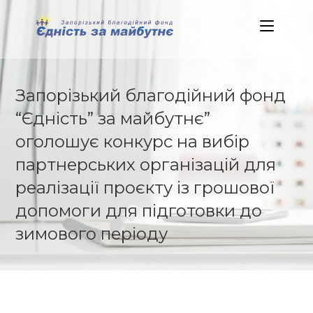
Skip
to
content
Запорізький благодійний фонд
“Єдність” за майбутнє”
оголошує конкурс на вибір
партнерських організацій для
реалізації проєкту із грошової
допомоги для підготовки до
зимового періоду