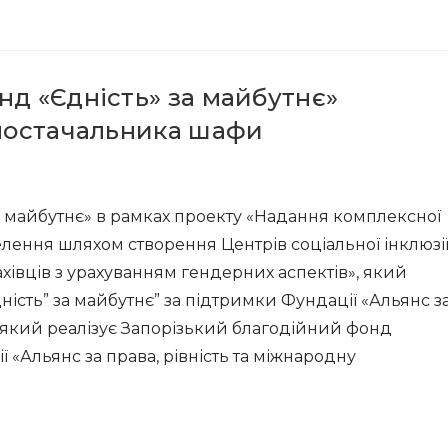
нд «Єдність» за майбутнє»
 постачальника шафи
а майбутнє» в рамках проекту «Надання комплексної
ення шляхом створення Центрів соціальної інклюзі
ахівців з урахуванням гендерних аспектів», який
ість” за майбутнє” за підтримки Фундації «Альянс з
», який реалізує Запорізький благодійний фонд
ї «Альянс за права, рівність та міжнародну