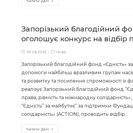
Читати Далі
фонд
«Єдність»
за
Запорізький благодійний фо
майбутнє»
оголошує
оголошує конкурс на відбір
конкурс
на
Post
Post
09.06.2025
Нове
published:
category:
надання
Запорізький благодійний фонд «Єдність» з
послуг
допомоги найбільш вразливим групам насел
для
та розвитку та посилення спроможності їх ф
проведення
заходів
реалізує Запорізький благодійний фонд “Єдн
для
права, рівність та міжнародну солідарність
дітей
“Єдність” за майбутнє” за підтримки Фундаці
солідарність» (ACTION), проводить відбір…
Запорізький
Читати Далі