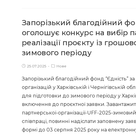
фонд
Ворлд
«Єдність»
Віжин
за
Запорізький благодійний фон
майбутнє»
оголошує
оголошує конкурс на вибір п
конкурс
реалізації проєкту із грошо
на
зимового періоду
відбір
фахівців
Post
Post
25.07.2025
Нове
для
published:
category:
проєкту
Запорізький благодійний фонд “Єдність” за
«Комплексна
організацій у Харківській і Чернігівській о
багатосекторальна
для підготовки до зимового періоду у Харків
допомога
включення до проєктної заявки. Завантажи
для
партнерської-організації-UFF-2025-зимовий-
вразливих
співпраці, повинні надіслати заповнену заяв
сімей
у
формі до 03 серпня 2025 року на електронн