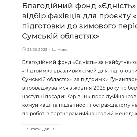
Благодійний фонд «Єдність»
відбір фахівців для проєкту
підготовки до зимового періо
Сумській областях»
Post
Post
26.09.2025
Нове
published:
category:
Благодійний фонд «Єдність» за майбутнє» ог
«Підтримка вразливих сімей для підготовки 
Сумській областях» за підтримки Гуманітар
впроваджуватися з жовтня 2025 року по бере
наступні посади: Керівник проєктуФінанс
комунікації та підзвітності постраждалому 
по роботі з партнерамиФінансовий менед
Благодійний
Читати Далі
фонд