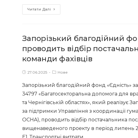
Харківській
Запорізький
області»
Читати Далі
благодійний
фонд
“Єдність”
Запорізький благодійний фо
за
майбутнє”
проводить відбір постачаль
оголошує
команди фахівців
конкурс
на
Post
Post
27.06.2025
Нове
вибір
published:
category:
партнерських
Запорізький благодійний фонд «Єдність» з
організацій
34797 «Багатосекторальна допомога для враз
для
та Чернігівській областях», який реалізує З
реалізації
за підтримки Управління з координації гума
проєкту
OCHA), проводить відбір постачальника пос
із
вищенаведеного проекту в період липень 202
грошової
Е1. Транспортні витрати…