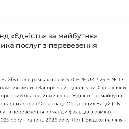
нд «Єдність» за майбутнє»
ника послуг з перевезення
а майбутнє» в рамках проєкту «CBPF-UKR-25-S-NGO-
ливих сімей в Запорізькій, Донецькій, Харківській
апорізький благодійний фонд “Єдність” за майбутнє”
нітарних справ Організації Об’єднаних Націй (UN
луг з перевезення команди фахівців в рамках
5 року – квітень 2026 року: Лот 1. Бюджетна лінія –