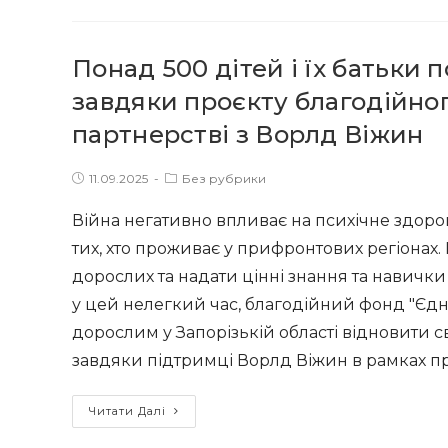
«Єдність»
за
Понад 500 дітей і їх батьки
майбутнє»
оголошує
завдяки проєкту благодійног
конкурс
партнерстві з Ворлд Віжин
на
відбір
Post
Post
11.09.2025
Без рубрики
фахівців
published:
category:
для
Війна негативно впливає на психічне здоро
проєкту
тих, хто проживає у прифронтових регіонах.
«Підтримка
дорослих та надати цінні знання та навички
вразливих
у цей нелегкий час, благодійний фонд "Єдні
сімей
дорослим у Запорізькій області відновити 
для
завдяки підтримці Ворлд Віжин в рамках п
підготовки
до
Понад
Читати Далі
зимового
500
періоду