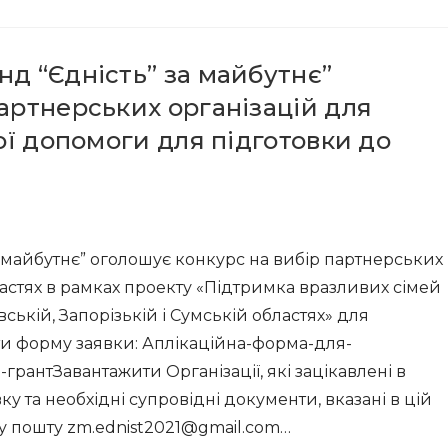
д “Єдність” за майбутнє”
артнерських організацій для
вої допомоги для підготовки до
 майбутнє” оголошує конкурс на вибір партнерських
бластях в рамках проекту «Підтримка вразливих сімей
ській, Запорізькій і Сумській областях» для
ти форму заявки: Аплікаційна-форма-для-
грантЗавантажити Організації, які зацікавлені в
ку та необхідні супровідні документи, вказані в цій
у пошту zm.ednist2021@gmail.com…