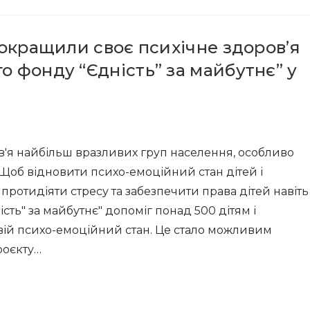
 покращили своє психічне здоров’я
о фонду “Єдність” за майбутнє” у
в'я найбільш вразливих груп населення, особливо
 Щоб відновити психо-емоційний стан дітей і
 протидіяти стресу та забезпечити права дітей навіть
сть" за майбутнє" допоміг понад 500 дітям і
свій психо-емоційний стан. Це стало можливим
роєкту…