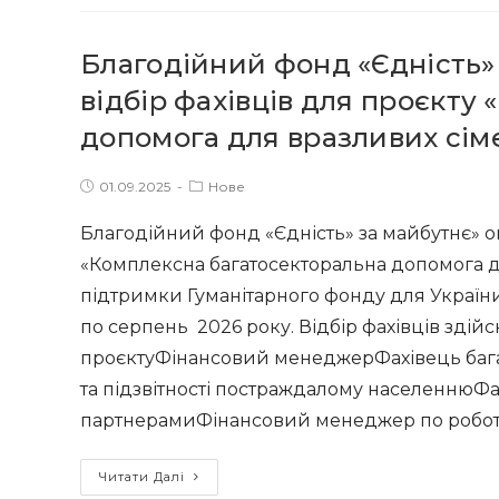
дітей
у
і
Харківській,
Благодійний фонд «Єдність»
їх
Запорізькій
батьки
відбір фахівців для проєкту
і
покращили
допомога для вразливих сіме
Сумській
своє
областях»
психічне
Post
Post
01.09.2025
Нове
здоров’я
published:
category:
завдяки
Благодійний фонд «Єдність» за майбутнє» ог
проєкту
«Комплексна багатосекторальна допомога дл
благодійного
підтримки Гуманітарного фонду для України
фонду
по серпень 2026 року. Відбір фахівців здій
“Єдність”
проєктуФінансовий менеджерФахівець багат
за
та підзвітності постраждалому населеннюФах
майбутнє”
партнерамиФінансовий менеджер по робот
у
партнерстві
Благодійний
Читати Далі
з