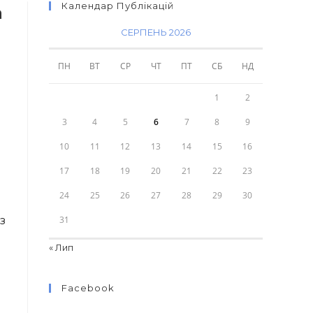
Календар Публікацій
а
СЕРПЕНЬ 2026
ПН
ВТ
СР
ЧТ
ПТ
СБ
НД
1
2
3
4
5
6
7
8
9
10
11
12
13
14
15
16
17
18
19
20
21
22
23
24
25
26
27
28
29
30
з
31
« Лип
Facebook