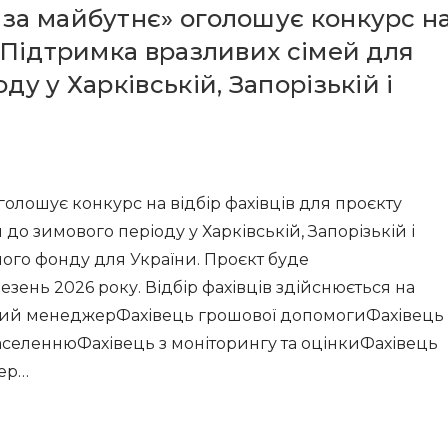
 за майбутнє» оголошує конкурс н
 «Підтримка вразливих сімей для
ду у Харківській, Запорізькій і
олошує конкурс на відбір фахівців для проєкту
до зимового періоду у Харківській, Запорізькій і
ного фонду для України. Проєкт буде
зень 2026 року. Відбір фахівців здійснюється на
овий менеджерФахівець грошової допомогиФахівець 
населеннюФахівець з моніторингу та оцінкиФахівець
жер…