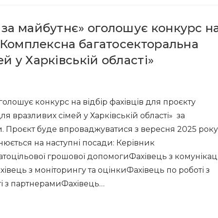
 за майбутнє» оголошує конкурс н
 «Комплексна багатосекторальна
й у Харківській області»
олошує конкурс на відбір фахівців для проєкту
я вразливих сімей у Харківській області» за
. Проєкт буде впроваджуватися з вересня 2025 року
снюється на наступні посади: Керівник
оцільової грошової допомогиФахівець з комунікаці
івець з моніторингу та оцінкиФахівець по роботі з
і з партнерамиФахівець…