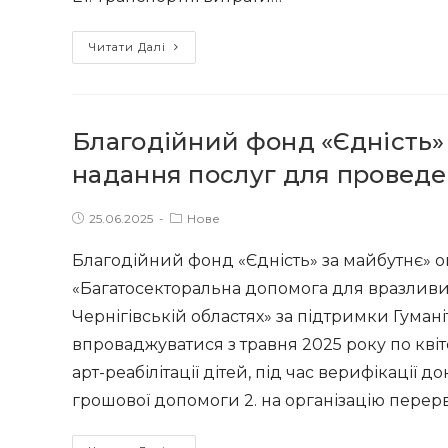
допомоги
для
Запорізький
Читати Далі
підготовки
благодійний
до
фонд
зимового
«Єдність»
періоду
Благодійний фонд «Єдність»
за
майбутнє»
надання послуг для проведен
проводить
відбір
Post
Post
25.06.2025
Нове
published:
category:
постачальника
Благодійний фонд «Єдність» за майбутнє» о
послуг
«Багатосекторальна допомога для вразливих 
з
Чернігівській областях» за підтримки Гуман
перевезення
команди
впроваджуватися з травня 2025 року по квіт
фахівців
арт-реабілітації дітей, під час верифікації 
грошової допомоги 2. на організацію перерв
Благодійний