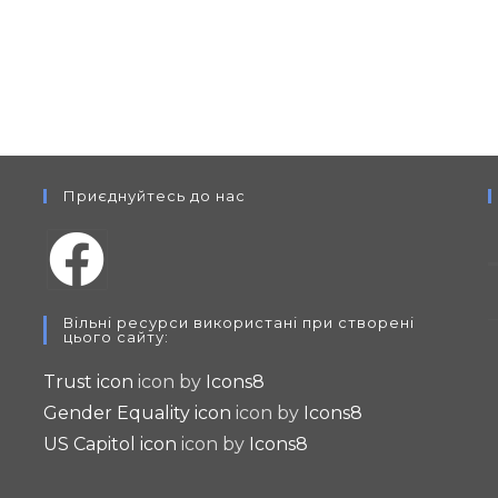
Приєднуйтесь до нас
Opens
Вільні ресурси використані при створені
in
цього сайту:
a
Trust icon
icon by
Icons8
new
Gender Equality icon
icon by
Icons8
tab
US Capitol icon
icon by
Icons8