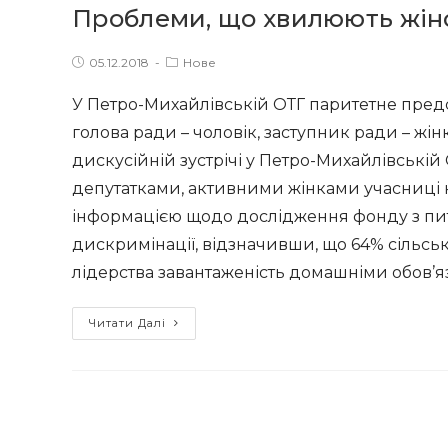
Проблеми, що хвилюють жін
Post
Post
05.12.2018
Нове
published:
category:
У Петро-Михайлівській ОТГ паритетне предс
голова ради – чоловік, заступник ради – жін
дискусійній зустрічі у Петро-Михайлівські
депутатками, активними жінками учасниці 
інформацією щодо дослідження фонду з пит
дискримінації, відзначивши, що 64% сільс
лідерства завантаженість домашніми обов’я
Проблеми,
Читати Далі
що
хвилюють
жінок
Петро-
Михайлівської