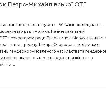
ок Петро-Михайлівської ОТГ
тавництво серед депутатів – 50 % жінок-депутаток,
ка, секретар ради – жінка. На інтерактивній
й ОТГ з секретарем ради Валентиною Марчук, жінками
керівниця проекту Тамара Огородова поділилася
ань гендерно зумовленого насильства та гендерної
ьких жінок вважають перешкодою для жіночого
зками.…