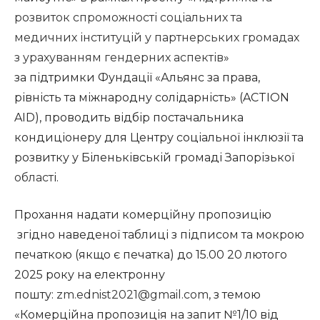
розвиток спроможності соціальних та
медичних інституцій у партнерських громадах
з урахуванням гендерних аспектів
»
за підтримки Фундації «Альянс за права,
рівність та міжнародну солідарність» (ACTION
AID), проводить відбір постачальника
кондиціонеру для Центру соціальної інклюзії та
розвитку у Біленьківській громаді Запорізької
област
і.
Прохання надати комерційну пропозицію
згідно наведеної таблиці з підписом та мокрою
печаткою (якщо є печатка) до 15.00 20 лютого
2025 року на електронну
пошту:
zm.ednist2021@gmail.com
, з темою
«Комерційна пропозиція на запит №1/10 від