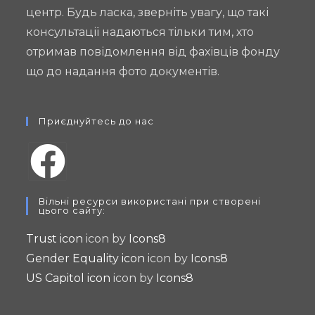
центр. Будь ласка, зверніть увагу, що такі
консультації надаються тільки тим, хто
отримав повідомлення від фахівців фонду
що до надання фото документів.
Приєднуйтесь до нас
Opens
Вільні ресурси використані при створені
in
цього сайту:
a
Trust icon
icon by
Icons8
new
Gender Equality icon
icon by
Icons8
tab
US Capitol icon
icon by
Icons8