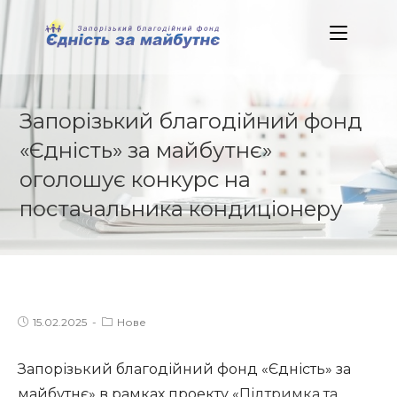
Skip
to
content
Запорізький благодійний фонд
«Єдність» за майбутнє»
оголошує конкурс на
постачальника кондиціонеру
Post
Post
15.02.2025
Нове
published:
category:
Запорізький благодійний фонд «Єдність» за
майбутнє» в рамках проекту «
Підтримка та