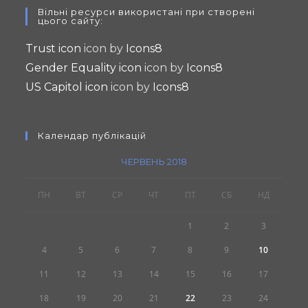
Вільні ресурси використані при створені
in
цього сайту:
a
Trust icon
icon by
Icons8
new
Gender Equality icon
icon by
Icons8
tab
US Capitol icon
icon by
Icons8
Календар публікацій
ЧЕРВЕНЬ 2018
ПН
ВТ
СР
ЧТ
ПТ
СБ
НД
1
2
3
4
5
6
7
8
9
10
11
12
13
14
15
16
17
18
19
20
21
22
23
24