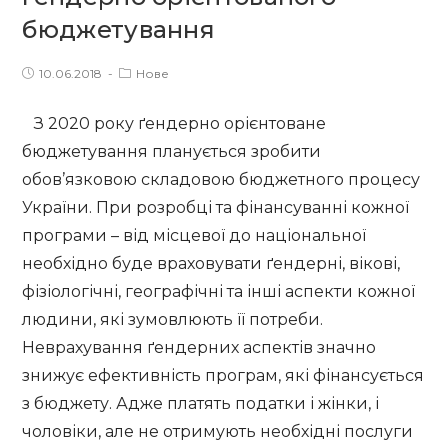
громадах?
бюджетування
Post
Post
10.06.2018
Нове
published:
category:
З 2020 року ґендерно орієнтоване
бюджетування планується зробити
обов’язковою складовою бюджетного процесу
України. При розробці та фінансуванні кожної
програми – від місцевої до національної
необхідно буде враховувати ґендерні, вікові,
фізіологічні, географічні та інші аспекти кожної
людини, які зумовлюють її потреби.
Неврахування ґендерних аспектів значно
знижує ефективність програм, які фінансується
з бюджету. Адже платять податки і жінки, і
чоловіки, але не отримують необхідні послуги