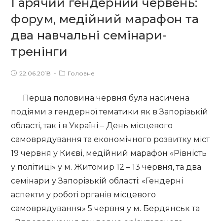
Гарячий гендерний червень:
та
можливості
форум, медійний марафон та
для
два навчальні семінари-
жінок
тренінги
і
чоловіків,
Post
Post
22.06.2018
Головне
гарантовані
published:
category:
Конституцією
Перша половина червня була насичена
України?
подіями з гендерної тематики як в Запорізькій
області, так і в Україні – День місцевого
самоврядування та економічного розвитку міст
19 червня у Києві, медійний марафон «Рівність
у політиці» у м. Житомир 12 – 13 червня, та два
семінари у Запорізькій області: «Гендерні
аспекти у роботі органів місцевого
самоврядування» 5 червня у м. Бердянськ та