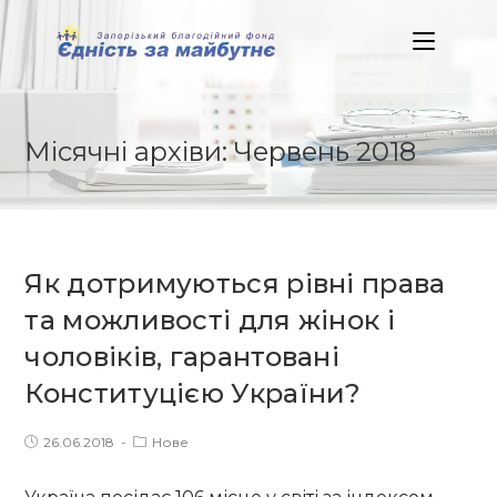
Skip
to
content
Місячні архіви: Червень 2018
Як дотримуються рівні права
та можливості для жінок і
чоловіків, гарантовані
Конституцією України?
Post
Post
26.06.2018
Нове
published:
category: