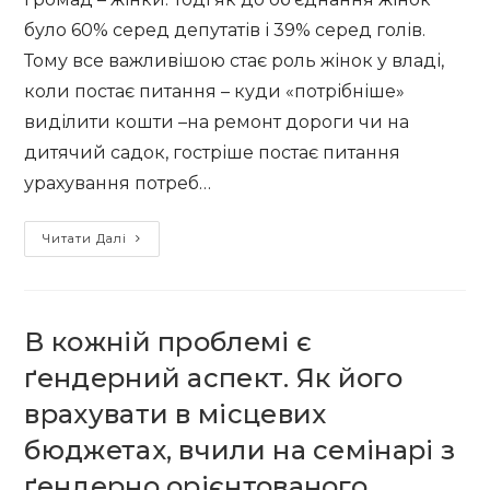
було 60% серед депутатів і 39% серед голів.
Тому все важливішою стає роль жінок у владі,
коли постає питання – куди «потрібніше»
виділити кошти –на ремонт дороги чи на
дитячий садок, гостріше постає питання
урахування потреб…
Як
Читати Далі
забезпечити
рівні
права
В кожній проблемі є
та
можливості
ґендерний аспект. Як його
жінок
врахувати в місцевих
і
бюджетах, вчили на семінарі з
чоловіків
у
ґендерно орієнтованого