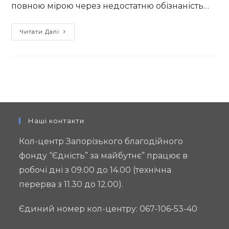
повною мірою через недостатню обізнаність…
В
Читати Далі
кожній
проблемі
є
ґендерний
аспект.
Як
його
Наші контакти
врахувати
Кол-центр Запорізького благодійного
в
фонду “Єдність” за майбутнє” працює в
місцевих
робочі дні з 09.00 до 14.00 (технічна
бюджетах,
вчили
перерва з 11.30 до 12.00).
на
семінарі
Єдиний номер кол-центру: 067-106-53-40
з