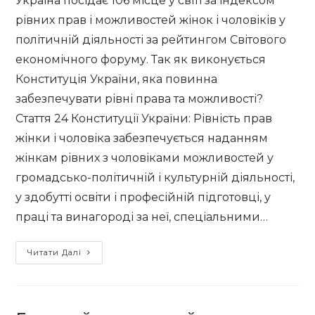
Україна посідає 106 місце у світі за індексом
рівних прав і можливостей жінок і чоловіків у
політичній діяльності за рейтингом Світового
економічного форуму. Так як виконується
Конституція України, яка повинна
забезпечувати рівні права та можливості?
Стаття 24 Конституції України: Рівність прав
жінки і чоловіка забезпечується наданням
жінкам рівних з чоловіками можливостей у
громадсько-політичній і культурній діяльності,
у здобутті освіти і професійній підготовці, у
праці та винагороді за неї, спеціальними…
Як
Читати Далі
дотримуються
рівні
права