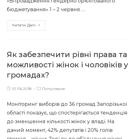
«Впровадження гендерно орієнтованого
бюджетування» 1 – 2 червня. …
Гарячий
Читати Далі
гендерний
червень:
форум,
Як забезпечити рівні права та
медійний
марафон
можливості жінок і чоловіків у
та
громадах?
два
навчальні
Post
Post
10.06.2018
Популярне
семінари-
published:
category:
тренінги
Моніторинг виборів до 36 громад Запорізької
області показує, що спостерігається тенденція
до зменшення кількості жінок у владі. На
даний момент, 42% депутатів і 20% голів
громад – жінки. Тоді як до об’єднання жінок